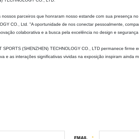
EN) TECHNOLOGY CO., LTD.
s nossos parceiros que honraram nosso estande com sua presença no 
O., Ltd. "A oportunidade de nos conectar pessoalmente, compartilh
novação colaborativa e a busca pela excelência no design e segurança
RIT SPORTS (SHENZHEN) TECHNOLOGY CO., LTD permanece firme em 
va e as interações significativas vividas na exposição inspiram ainda m
EMAIL
*