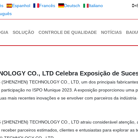
ês
Espanhol
Francês
Deutsch
Italiano
+
tuguês
GIA
SOLUÇÃO
CONTROLE DE QUALIDADE
NOTÍCIAS
BAIX
OLOGY CO., LTD Celebra Exposição de Suces
(SHENZHEN) TECHNOLOGY CO., LTD, um dos principais fabricantes d
a participação no ISPO Munique 2023. A exposição proporcionou uma 
mais recentes inovações e se envolver com parceiros da indústria 
 (SHENZHEN) TECHNOLOGY CO., LTD atraiu considerável atenção, atr
m receber parceiros estimados, clientes e entusiastas para explorar as