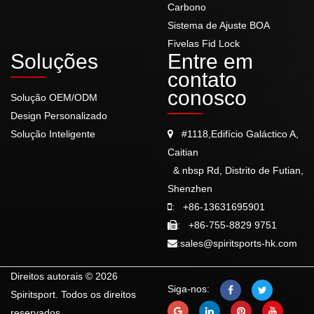
Carbono
Sistema de Ajuste BOA
Fivelas Fid Lock
Soluções
Entre em
contato
conosco
Solução OEM/ODM
Design Personalizado
Solução Inteligente
#1118,Edifício Galáctico A,
Caitian
& nbsp Rd, Distrito de Futian,
Shenzhen
:
+86-13631695901
:
+86-755-8829 9751
:
sales@spiritsports-hk.com
Direitos autorais © 2026
Siga-nos:
Spiritsport. Todos os direitos
reservados.