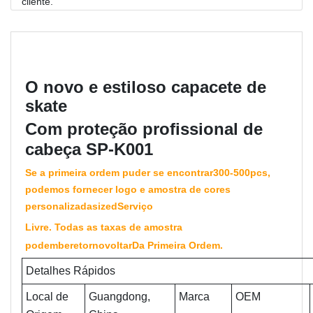
cliente.
O novo e estiloso capacete de
skate
Com proteção profissional de
cabeça SP-K001
Se a primeira ordem puder se encontrar
300-
500pcs,
podemos fornecer logo e amostra de cores
personalizadas
iz
e
d
Serviço
Livre. Todas as taxas de amostra
podem
be
retorno
voltar
Da Primeira Ordem
.
Detalhes Rápidos
Local de
Guangdong,
Marca
OEM