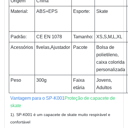
Origem
China
Material:
ABS+EPS
Esporte:
Skate
Padrão:
CE EN 1078
Tamanho:
XS,S,M,L,XL
Acessórios
fivelas,
Ajustador
Pacote
Bolsa de
polietileno,
caixa colorida
personalizada
Peso
300g
Faixa
Jovens,
etária
Adultos
Vantagem para o SP-K001
Proteção de capacete de
skate
1). SP-K001 é um capacete de skate muito respirável e
confortável